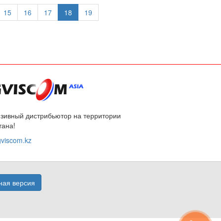
15
16
17
18
19
зивный дистрибьютор на территории
тана!
viscom.kz
ая версия