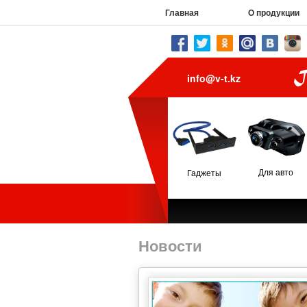
Главная
О продукции
info@v-t.kz
Для авто
Гаджеты
Новости