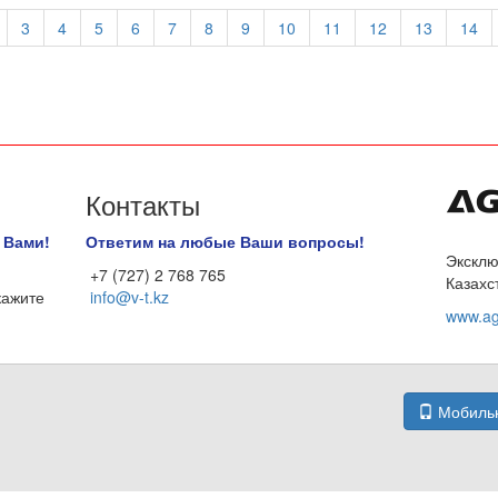
3
4
5
6
7
8
9
10
11
12
13
14
Контакты
 Вами!
Ответим на любые Ваши вопросы!
Эксклю
+7 (727) 2 768 765
Казахс
кажите
info@v-t.kz
www.ag
Мобильн