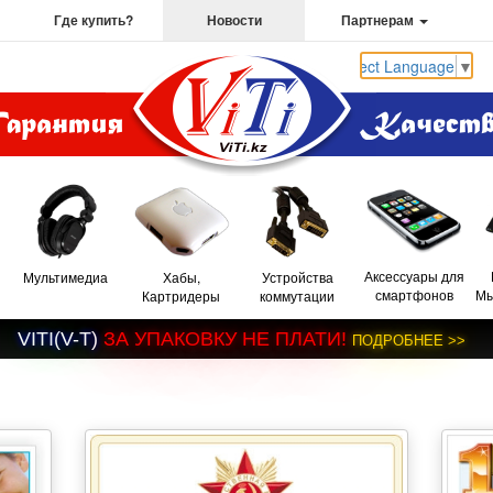
Где купить?
Новости
Партнерам
Select Language
▼
Аксессуары для
Мультимедиа
Хабы,
Устройства
смартфонов
Мы
Картридеры
коммутации
V
I
T
I
(
V
-
T
)
З
А
У
П
А
К
О
В
К
У
Н
Е
П
Л
А
Т
И
!
П
О
Д
Р
О
Б
Н
Е
Е
>
>