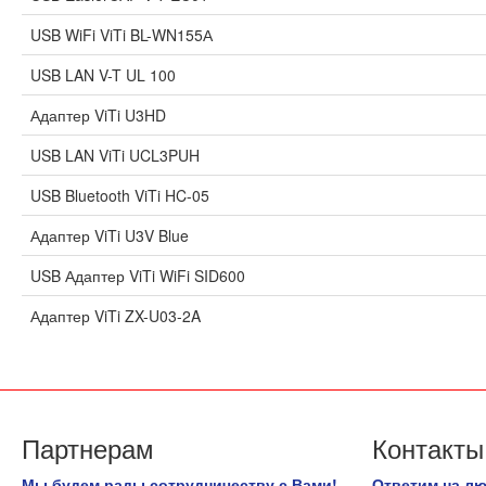
USB WiFi ViTi BL-WN155А
USB LAN V-T UL 100
Адаптер ViTi U3HD
USB LAN ViTi UCL3PUH
USB Bluetooth ViTi HC-05
Адаптер ViTi U3V Blue
USB Адаптер ViTi WiFi SID600
Адаптер ViTi ZX-U03-2A
Партнерам
Контакты
Мы будем рады сотрудничеству с Вами!
Ответим на л