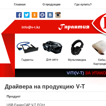
Главная
О продукции
Где купить?
info@v-t.kz
Для авто
Гаджеты
Мультимедиа
Хабы,
Картрид
V
I
T
I
(
V
-
T
)
З
А
У
П
А
К
О
Драйвера на продукцию V-T
Продукт
USB EasierCAP V-T EC01