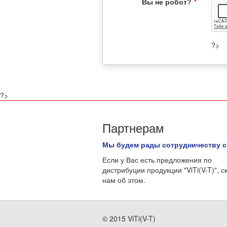
Вы не робот?
*
?>
?>
Партнерам
Мы будем рады сотрудничеству с
Если у Вас есть предложения по
дистрибуции продукции "ViTi(V-T)", с
нам об этом.
© 2015 ViTi(V-T)