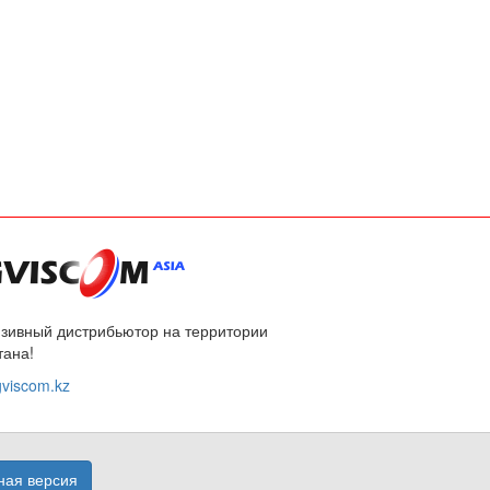
зивный дистрибьютор на территории
тана!
viscom.kz
ая версия