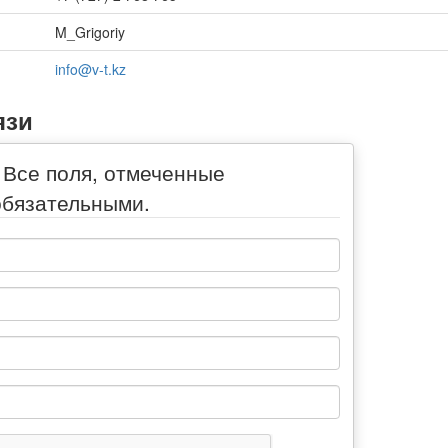
M_Grigoriy
info@v-t.kz
язи
 Все поля, отмеченные
обязательными.