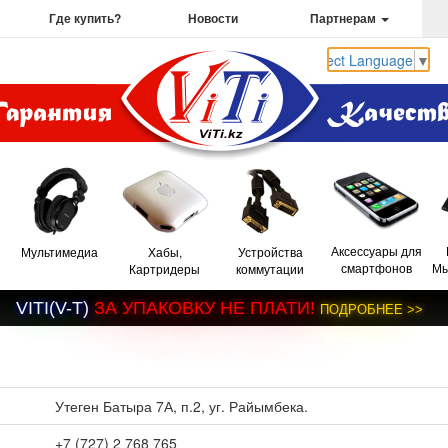
Где купить?
Новости
Партнерам
Select Language
▼
Аксессуары для
Мультимедиа
Хабы,
Устройства
смартфонов
Мы
Картридеры
коммутации
V
I
T
I
(
V
-
T
)
З
А
У
П
А
К
О
В
К
У
Н
Е
П
Л
А
Т
И
!
П
О
Д
Р
О
Б
Н
Е
Е
>
>
Утеген Батыра 7А, п.2, уг. Райымбека.
+7 (727) 2 768 765