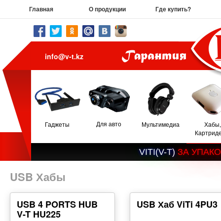
Главная
О продукции
Где купить?
info@v-t.kz
Для авто
Гаджеты
Мультимедиа
Хабы,
Картрид
V
I
T
I
(
V
-
T
)
З
А
У
П
А
К
О
USB Хабы
USB 4 PORTS HUB
USB Хаб ViTi 4PU3
V-T HU225