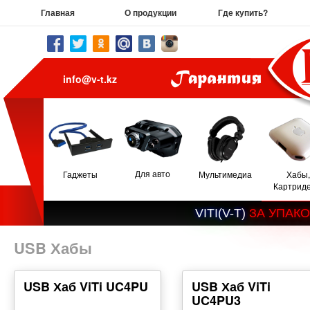
Главная
О продукции
Где купить?
info@v-t.kz
Для авто
Гаджеты
Мультимедиа
Хабы,
Картрид
V
I
T
I
(
V
-
T
)
З
А
У
П
А
К
О
USB Хабы
USB Хаб ViTi UC4PU
USB Хаб ViTi
UC4PU3