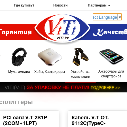
Где купить?
Новости
Партнерам
Select Language
▼
Аксессуары для
Мультимедиа
Хабы, Картридеры
Устройства
смартфонов
коммутации
V
I
T
I
(
V
-
T
)
З
А
У
П
А
К
О
В
К
У
Н
Е
П
Л
А
Т
И
!
П
О
Д
Р
О
Б
Н
Е
Е
>
>
 сплиттеры
PCI card V-T 2S1P
Кабель V-T OT-
(2COM+1LPT)
9112C(TypeC-