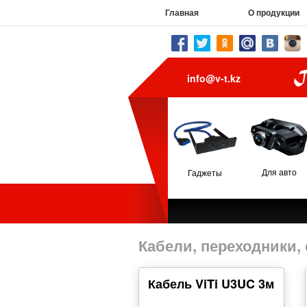
Главная
О продукции
info@v-t.kz
Для авто
Гаджеты
Кабели, переходники,
Кабель ViTi U3UC 3м