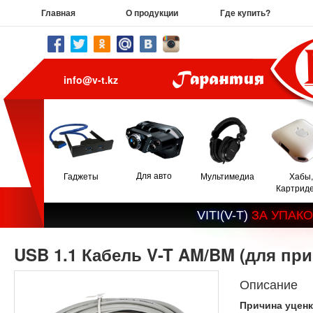
Главная
О продукции
Где купить?
info@v-t.kz
Для авто
Гаджеты
Мультимедиа
Хабы,
Картрид
V
I
T
I
(
V
-
T
)
З
А
У
П
А
К
О
USB 1.1 Кабель V-T AM/BM (для пр
Описание
Причина уценки