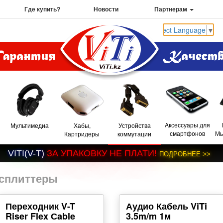
Где купить?
Новости
Партнерам
Select Language
▼
Аксессуары для
Мультимедиа
Хабы,
Устройства
смартфонов
Мы
Картридеры
коммутации
V
I
T
I
(
V
-
T
)
З
А
У
П
А
К
О
В
К
У
Н
Е
П
Л
А
Т
И
!
П
О
Д
Р
О
Б
Н
Е
Е
>
>
 сплиттеры
Переходник V-T
Аудио Кабель ViTi
Riser Flex Сable
3.5m/m 1м