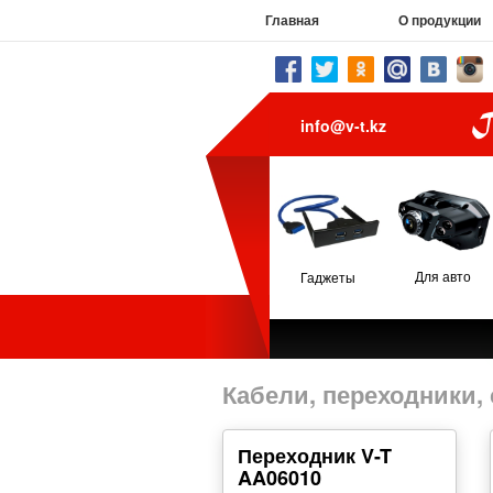
Главная
О продукции
info@v-t.kz
Для авто
Гаджеты
Кабели, переходники,
Переходник V-T
AA06010