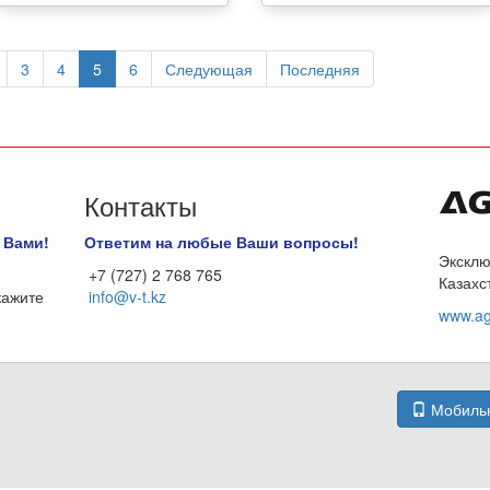
3
4
5
6
Следующая
Последняя
Контакты
 Вами!
Ответим на любые Ваши вопросы!
Эксклю
+7 (727) 2 768 765
Казахс
кажите
info@v-t.kz
www.ag
Мобильн