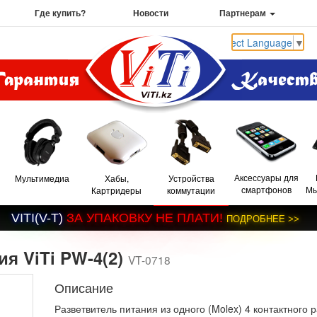
Где купить?
Новости
Партнерам
Select Language
▼
Аксессуары для
Мультимедиа
Хабы,
Устройства
смартфонов
Мы
Картридеры
коммутации
V
I
T
I
(
V
-
T
)
З
А
У
П
А
К
О
В
К
У
Н
Е
П
Л
А
Т
И
!
П
О
Д
Р
О
Б
Н
Е
Е
>
>
я ViTi PW-4(2)
VT-0718
Описание
Разветвитель питания из одного (Molex) 4 контактного 