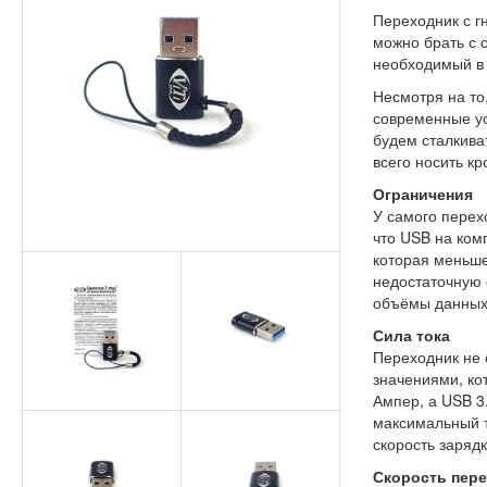
Переходник с г
можно брать с 
необходимый в
Несмотря на то
современные ус
будем сталкива
всего носить к
Ограничения
У самого перех
что USB на ком
которая меньш
недостаточную 
объёмы данных 
Сила тока
Переходник не 
значениями, ко
Ампер, а USB 3
максимальный т
скорость заряд
Скорость пер