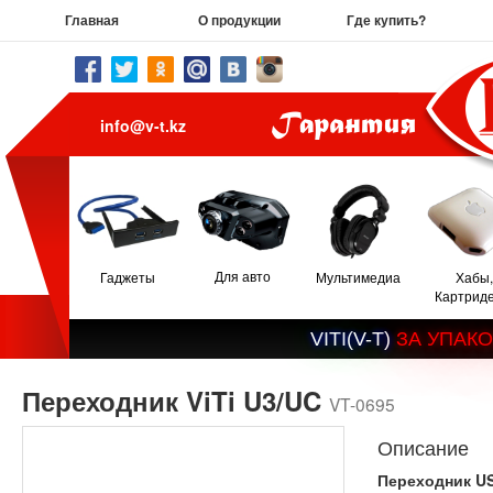
Главная
О продукции
Где купить?
info@v-t.kz
Для авто
Гаджеты
Мультимедиа
Хабы,
Картрид
V
I
T
I
(
V
-
T
)
З
А
У
П
А
К
О
Переходник ViTi U3/UC
VT-0695
Описание
Переходник US