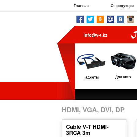
Главная
О продукции
info@v-t.kz
Для авто
Гаджеты
HDMI, VGA, DVI, DP
Cable V-T HDMI-
3RCA 3m