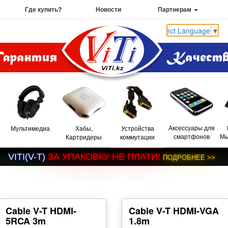
Где купить?
Новости
Партнерам
Select Language
▼
Аксессуары для
Мультимедиа
Хабы,
Устройства
смартфонов
Мы
Картридеры
коммутации
V
I
T
I
(
V
-
T
)
З
А
У
П
А
К
О
В
К
У
Н
Е
П
Л
А
Т
И
!
П
О
Д
Р
О
Б
Н
Е
Е
>
>
Cable V-T HDMI-
Cable V-T HDMI-VGA
5RCA 3m
1.8m