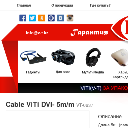
Главная
О продукции
Где купить?
info@v-t.kz
Для авто
Гаджеты
Мультимедиа
Хабы,
Картрид
V
I
T
I
(
V
-
T
)
З
А
У
П
А
К
О
Cable ViTi DVI- 5m/m
VT-0637
Описание
Длина 5m. (пап