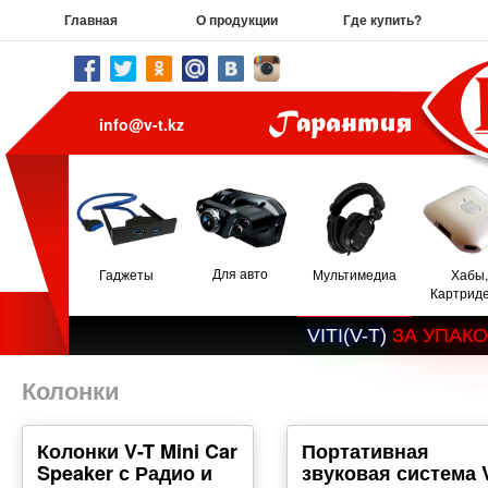
Главная
О продукции
Где купить?
info@v-t.kz
Для авто
Гаджеты
Мультимедиа
Хабы,
Картрид
V
I
T
I
(
V
-
T
)
З
А
У
П
А
К
О
Колонки
Колонки V-T Mini Car
Портативная
Speaker с Радио и
звуковая система 