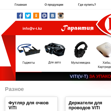
Главная
О продукции
Где купить?
info@v-t.kz
Для авто
Гаджеты
Мультимедиа
Хабы,
Картрид
V
I
T
I
(
V
-
T
)
З
А
У
П
А
К
О
Разное
Футляр для очков
Держатели для
ViTi
проводов ViTi