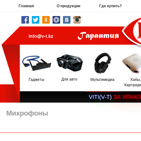
Главная
О продукции
Где купить?
info@v-t.kz
Для авто
Гаджеты
Мультимедиа
Хабы,
Картрид
V
I
T
I
(
V
-
T
)
З
А
У
П
А
К
О
Микрофоны