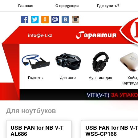
Главная
О продукции
Где купить?
info@v-t.kz
Для авто
Гаджеты
Мультимедиа
Хабы,
Картрид
V
I
T
I
(
V
-
T
)
З
А
У
П
А
К
О
Для ноутбуков
USB FAN for NB V-T
USB FAN for NB V-
AL686
WSS-CP166