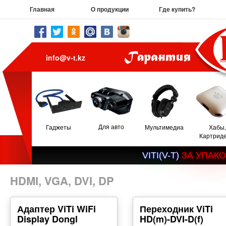
Главная
О продукции
Где купить?
info@v-t.kz
Для авто
Гаджеты
Мультимедиа
Хабы,
Картрид
V
I
T
I
(
V
-
T
)
З
А
У
П
А
К
О
HDMI, VGA, DVI, DP
Адаптер ViTi WiFi
Переходник ViTi
Display Dongl
HD(m)-DVI-D(f)