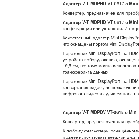
Адаптер
V-T MDPHD
VT-0617
с
Mini
Конвертер, предназначен для преоб
Адаптер
V
-
T
MDPHD
VT-0617
с
Mini
конфигурации или установки. Интег
Качественный адаптер Mini DisplayP
что оснащены портом Mini DisplayPor
Переходник Mini DisplayPort на HD
устройств к оборудованию, оснащен
19,5 см, поэтому можно использова
трансферинга данных.
Переходник Mini DisplayPort на HDM
конвертация видео для подключения
цифрового видео и аудио сигнала н
Адаптер
V-T MDPDV VT-0618
с
Mini 
Конвертер, предназначен для преобр
К любому компьютеру, оснащённому 
можете использовать внешний диспле