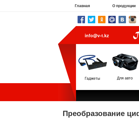
Главная
О продукции
info@v-t.kz
Для авто
Гаджеты
Преобразование циф