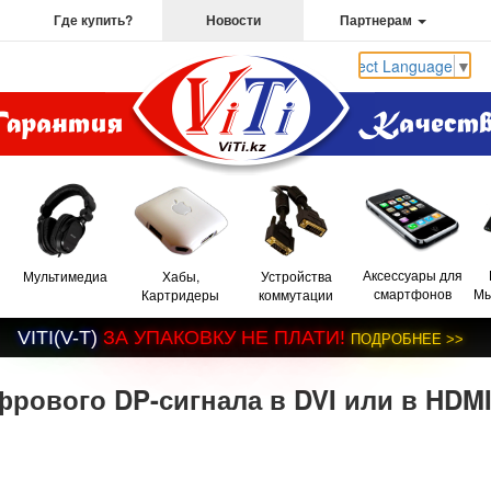
Где купить?
Новости
Партнерам
Select Language
▼
Аксессуары для
Мультимедиа
Хабы,
Устройства
смартфонов
Мы
Картридеры
коммутации
V
I
T
I
(
V
-
T
)
З
А
У
П
А
К
О
В
К
У
Н
Е
П
Л
А
Т
И
!
П
О
Д
Р
О
Б
Н
Е
Е
>
>
рового DP-сигнала в DVI или в HDM