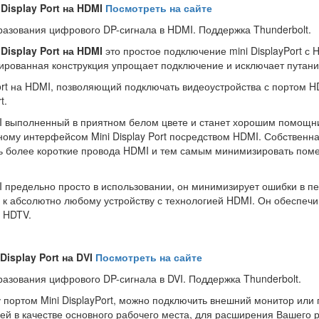
 Display Port
на
HDMI
Посмотреть на сайте
разования цифрового DP-сигнала в HDMI. Поддержка Thunderbolt.
Display
Port
на
HDMI
это простое подключение mini DisplayPort с 
рированная конструкция упрощает подключение и исключает путани
ort на HDMI, позволяющий подключать видеоустройства с портом H
t.
MI выполненный в приятном белом цвете и станет хорошим помощн
ному интерфейсом Mini Display Port посредством HDMI. Собственн
ть более короткие провода HDMI и тем самым минимизировать поме
I предельно просто в использовании, он минимизирует ошибки в п
 к абсолютно любому устройству с технологией HDMI. Он обеспечи
а HDTV.
Display Port
на
DVI
Посмотреть на сайте
азования цифрового DP-сигнала в DVI. Поддержка Thunderbolt.
портом Mini DisplayPort, можно подключить внешний монитор или
й в качестве основного рабочего места, для расширения Вашего р