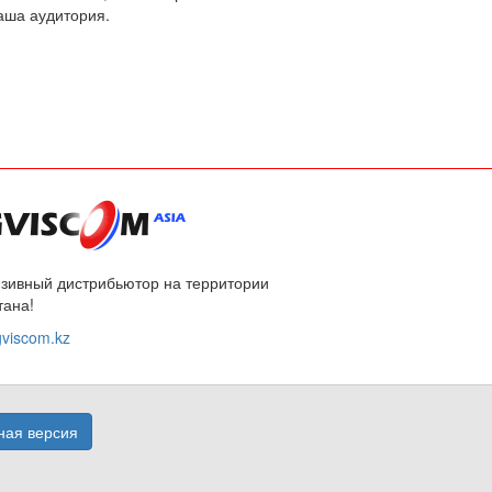
ваша аудитория.
зивный дистрибьютор на территории
тана!
viscom.kz
ая версия