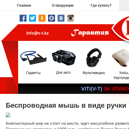
Главная
О продукции
Где купить?
info@v-t.kz
Для авто
Гаджеты
Мультимедиа
Хабы,
Картрид
V
I
T
I
(
V
-
T
)
З
А
У
П
А
К
О
Беспроводная мышь в виде ручки
Компьютерный мир не стоит на месте, идет масштабное развит
Первая мышь появилась в 1968 году, изобрёл её Дуглас Энгель