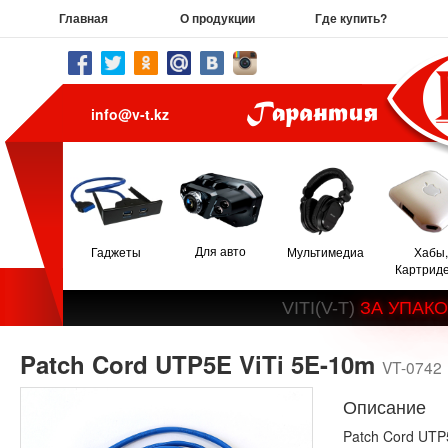
Главная
О продукции
Где купить?
info@v-t.kz
Для авто
Гаджеты
Мультимедиа
Хабы,
Картрид
V
I
T
I
(
V
-
T
)
З
А
У
П
А
К
О
Patch Cord UTP5E ViTi 5E-10m
VT-0742
Описание
Patch Cord UTP