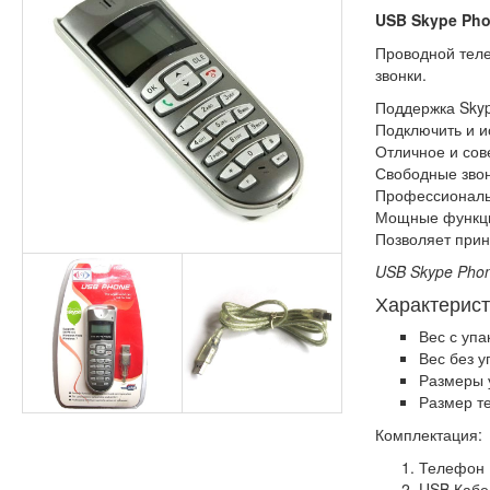
USB Skype Pho
Проводной теле
звонки.
Поддержка Skyp
Подключить и и
Отличное и со
Свободные звон
Профессиональ
Мощные функци
Позволяет прин
USB Skype Pho
Характерист
Вес с упа
Вес без у
Размеры у
Размер те
Комплектация:
Телефон
USB Кабе