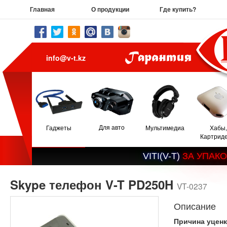
Главная
О продукции
Где купить?
info@v-t.kz
Для авто
Гаджеты
Мультимедиа
Хабы,
Картрид
V
I
T
I
(
V
-
T
)
З
А
У
П
А
К
О
Skype телефон V-T PD250H
VT-0237
Описание
Причина уценк