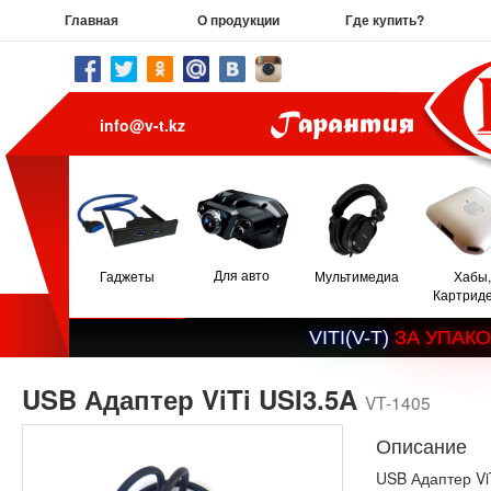
Главная
О продукции
Где купить?
info@v-t.kz
Для авто
Гаджеты
Мультимедиа
Хабы,
Картрид
V
I
T
I
(
V
-
T
)
З
А
У
П
А
К
О
USB Адаптер ViTi USI3.5A
VT-1405
Описание
USB Адаптер ViT