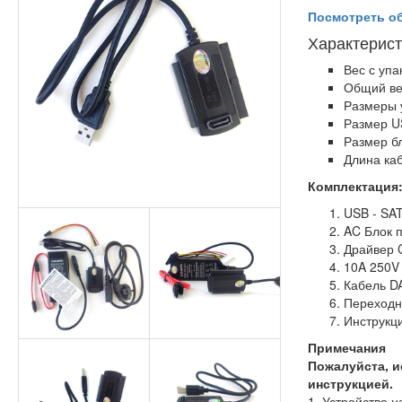
Посмотреть об
Характерист
Вес с упа
Общий вес
Размеры у
Размер
U
Размер бл
Длина каб
Комплектация
USB - SA
AC Блок 
Драйвер 
10A 250V
Кабель D
Переходн
Инструкц
Примечания
Пожалуйста, и
инструкцией.
1. Устройство 