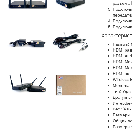
разъема 
Подключи
передатч
Подключи
Подключит
Характерист
Разъмы: 
HDMI раз
HDMI Audi
HDMI Max
HDMI Max 
HDMI outp
Wireless 
Модель:
Тип: Удли
Доступны
Интерфей
Вес : X16
Размеры H
Общий вес
Размеры 