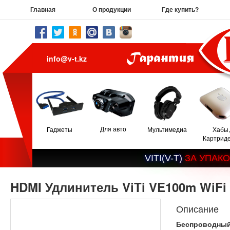
Главная
О продукции
Где купить?
info@v-t.kz
Для авто
Гаджеты
Мультимедиа
Хабы,
Картрид
V
I
T
I
(
V
-
T
)
З
А
У
П
А
К
О
HDMI Удлинитель ViTi VE100m WiFi
Описание
Беспроводный