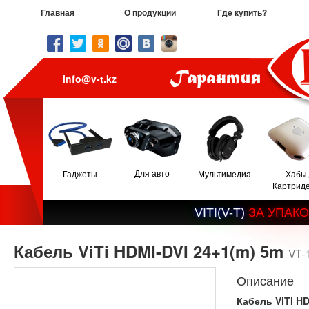
Главная
О продукции
Где купить?
info@v-t.kz
Для авто
Гаджеты
Мультимедиа
Хабы,
Картрид
V
I
T
I
(
V
-
T
)
З
А
У
П
А
К
О
Кабель ViTi HDMI-DVI 24+1(m) 5m
VT-
Описание
Кабель ViTi H